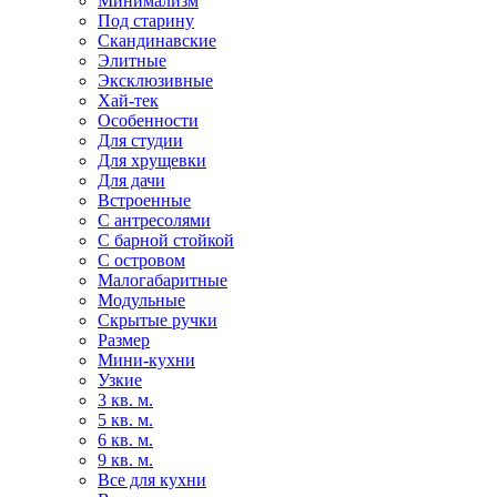
Минимализм
Под старину
Скандинавские
Элитные
Эксклюзивные
Хай-тек
Особенности
Для студии
Для хрущевки
Для дачи
Встроенные
С антресолями
С барной стойкой
С островом
Малогабаритные
Модульные
Скрытые ручки
Размер
Мини-кухни
Узкие
3 кв. м.
5 кв. м.
6 кв. м.
9 кв. м.
Все для кухни