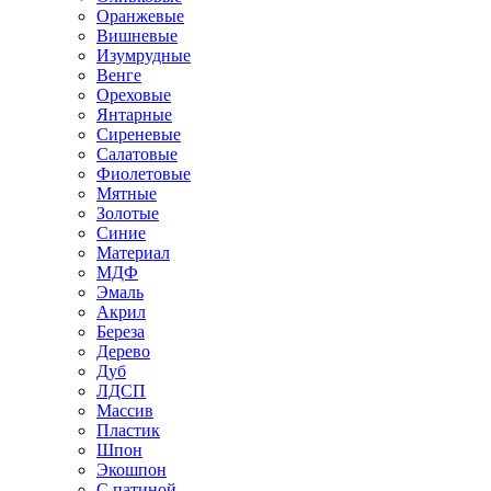
Оранжевые
Вишневые
Изумрудные
Венге
Ореховые
Янтарные
Сиреневые
Салатовые
Фиолетовые
Мятные
Золотые
Синие
Материал
МДФ
Эмаль
Акрил
Береза
Дерево
Дуб
ЛДСП
Массив
Пластик
Шпон
Экошпон
С патиной