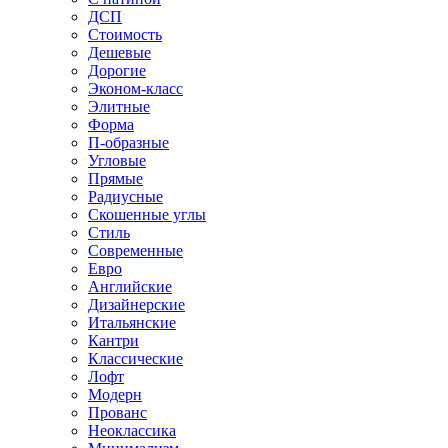
ДСП
Стоимость
Дешевые
Дорогие
Эконом-класс
Элитные
Форма
П-образные
Угловые
Прямые
Радиусные
Скошенные углы
Стиль
Современные
Евро
Английские
Дизайнерские
Итальянские
Кантри
Классические
Лофт
Модерн
Прованс
Неоклассика