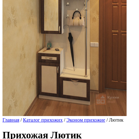
Главная
/
Каталог прихожих
/
Эконом прихожие
/ Лютик
Прихожая Лютик