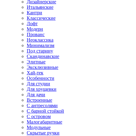
Дизайнерские
Итальянские
Кантри
Классические
Лофт
Модерн
Прованс
Неоклассика
Минимализм
Под старину
Скандинавские
Элитные
Эксклюзивные
Хай-тек
Особенности
Для студии
Для хрущевки
Для дачи
Встроенные
С антресолями
С барной стойкой
С островом
Малогабаритные
Модульные
Скрытые ручки