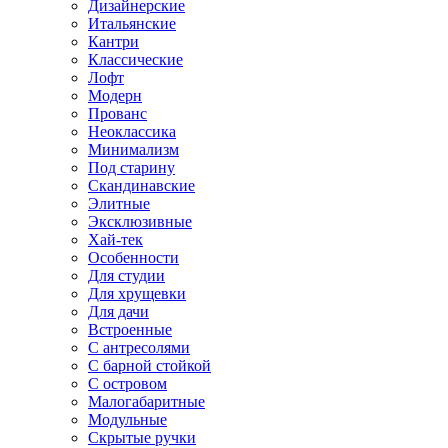
Дизайнерские
Итальянские
Кантри
Классические
Лофт
Модерн
Прованс
Неоклассика
Минимализм
Под старину
Скандинавские
Элитные
Эксклюзивные
Хай-тек
Особенности
Для студии
Для хрущевки
Для дачи
Встроенные
С антресолями
С барной стойкой
С островом
Малогабаритные
Модульные
Скрытые ручки