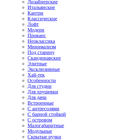
Дизайнерские
Итальянские
Кантри
Классические
Лофт
Модерн
Прованс
Неоклассика
Минимализм
Под старину
Скандинавские
Элитные
Эксклюзивные
Хай-тек
Особенности
Для студии
Для хрущевки
Для дачи
Встроенные
С антресолями
С барной стойкой
С островом
Малогабаритные
Модульные
Скрытые ручки