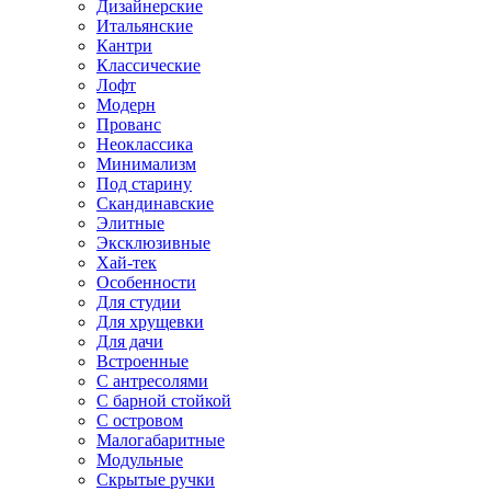
Дизайнерские
Итальянские
Кантри
Классические
Лофт
Модерн
Прованс
Неоклассика
Минимализм
Под старину
Скандинавские
Элитные
Эксклюзивные
Хай-тек
Особенности
Для студии
Для хрущевки
Для дачи
Встроенные
С антресолями
С барной стойкой
С островом
Малогабаритные
Модульные
Скрытые ручки