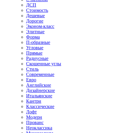
ДСП
Стоимость
Дешевые
Дорогие
Эконом-класс
Элитные
Форма
П-образные
Угловые
Прямые
Радиусные
Скошенные углы
Стиль
Современные
Евро
Английские
Дизайнерские
Итальянские
Кантри
Классические
Лофт
Модерн
Прованс
Неоклассика