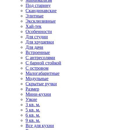
Минимализм
Под старину
Скандинавские
Элитные
Эксклюзивные
Хай-тек
Особенности
Для студии
Для хрущевки
Для дачи
Встроенные
С антресолями
С барной стойкой
С островом
Малогабаритные
Модульные
Скрытые ручки
Размер
Мини-кухни
Узкие
3 кв. м.
5 кв. м.
6 кв. м.
9 кв. м.
Все для кухни