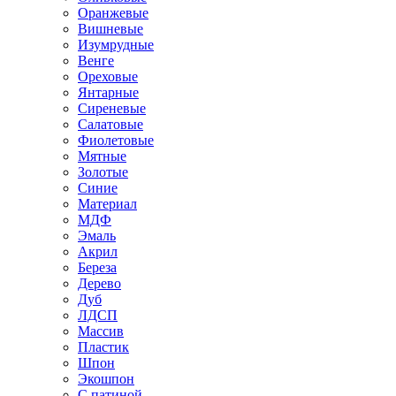
Оранжевые
Вишневые
Изумрудные
Венге
Ореховые
Янтарные
Сиреневые
Салатовые
Фиолетовые
Мятные
Золотые
Синие
Материал
МДФ
Эмаль
Акрил
Береза
Дерево
Дуб
ЛДСП
Массив
Пластик
Шпон
Экошпон
С патиной